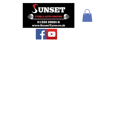
Teiars Machlud ac
Autocentre