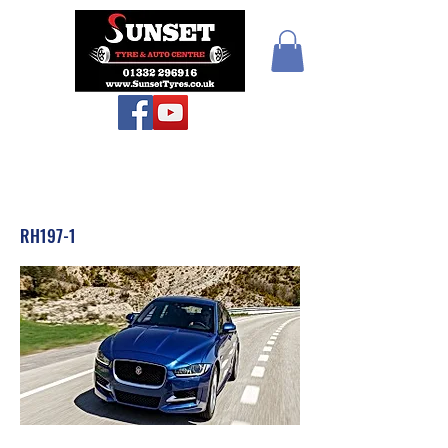
Teiars Machlud ac
Autocentre
RH197-1