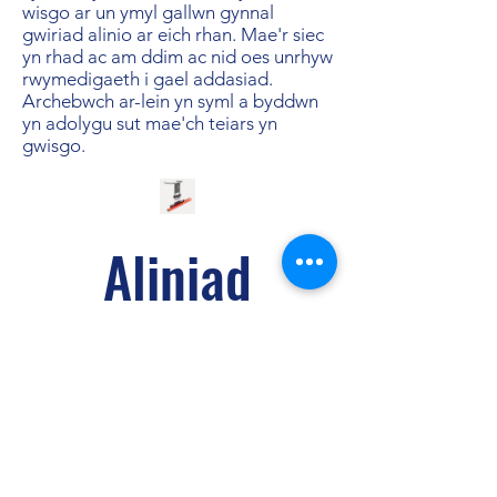
wisgo ar un ymyl gallwn gynnal
gwiriad alinio ar eich rhan. Mae'r siec
yn rhad ac am ddim ac nid oes unrhyw
rwymedigaeth i gael addasiad.
Archebwch ar-lein yn syml a byddwn
yn adolygu sut mae'ch teiars yn
gwisgo.
Aliniad
Olwyn
Price
£45.00