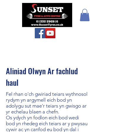
Teiars Machlud ac
Autocentre
Aliniad Olwyn Ar fachlud
haul
Fel rhan o'ch gwiriad teiars wythnosol
rydym yn argymell eich bod yn
adolygu sut mae'r teiars yn gwisgo ar
yr echelau blaen a chefn.
Os ydych yn fodlon eich bod wedi
bod yn rhedeg eich teiars ar y pwysau
cywir ac yn canfod eu bod yn dal i