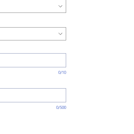
0/10
0/500